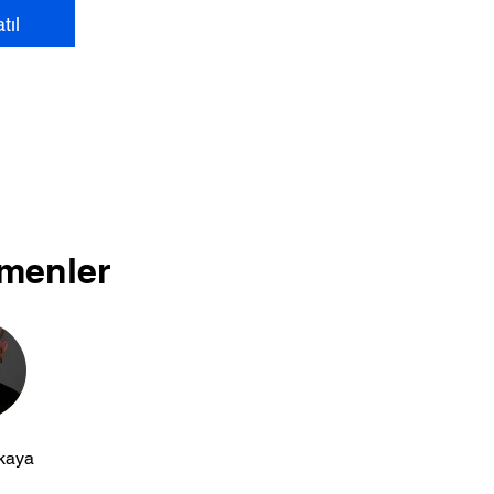
tıl
menler
kaya