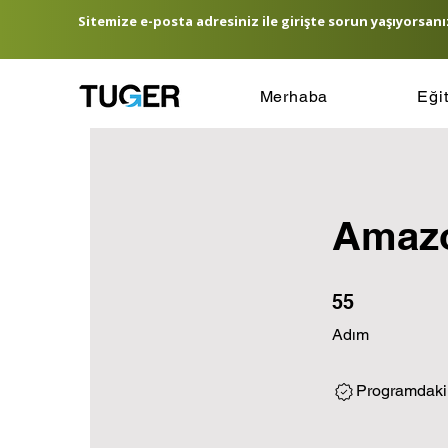
Sitemize e-posta adresiniz ile girişte sorun yaşıyorsanız
Merhaba
Eği
Amazo
55 Adım
55
Adım
Programdaki 