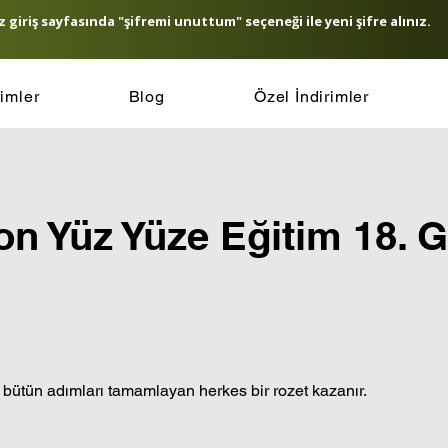
 giriş sayfasında "şifremi unuttum" seçeneği ile yeni şifre alınız.
timler
Blog
Özel İndirimler
n Yüz Yüze Eğitim 18. 
bütün adımları tamamlayan herkes bir rozet kazanır.