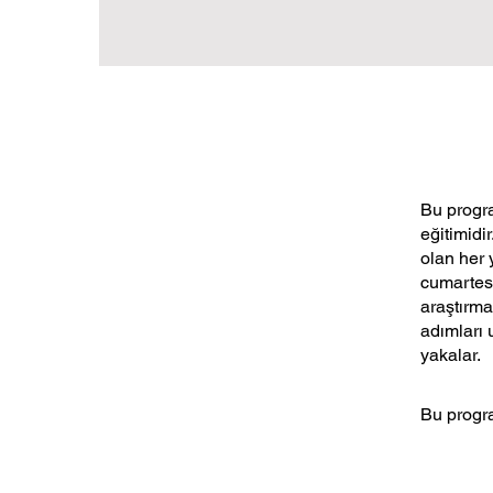
Bu progra
eğitimidi
olan her 
cumartesi
araştırma
adımları 
yakalar.
Bu progra