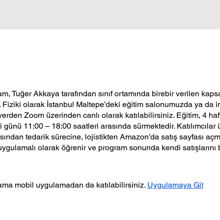
m, Tuğer Akkaya tarafından sınıf ortamında birebir verilen ka
r. Fiziki olarak İstanbul Maltepe’deki eğitim salonumuzda ya da in
yerden Zoom üzerinden canlı olarak katılabilirsiniz. Eğitim, 4 ha
 günü 11:00 – 18:00 saatleri arasında sürmektedir. Katılımcılar 
sından tedarik sürecine, lojistikten Amazon’da satış sayfası a
uygulamalı olarak öğrenir ve program sonunda kendi satışlarını b
ma mobil uygulamadan da katılabilirsiniz.
Uygulamaya Git