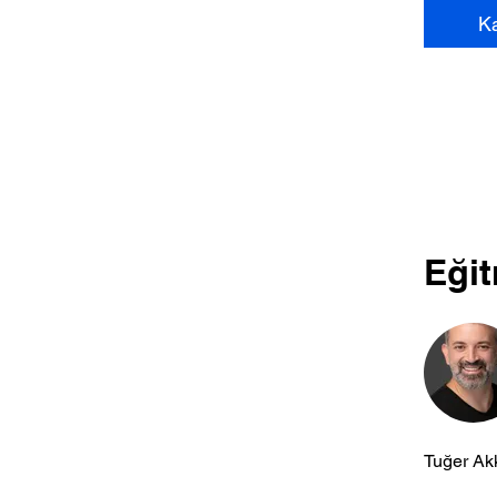
Ka
Eğit
Tuğer Ak