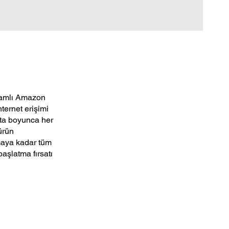
psamlı Amazon
ternet erişimi
fta boyunca her
ürün
çmaya kadar tüm
aşlatma fırsatı