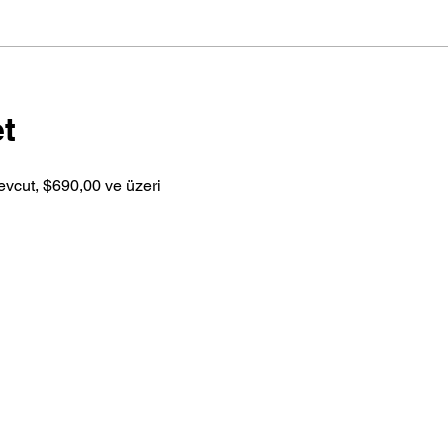
t
vcut, $690,00 ve üzeri