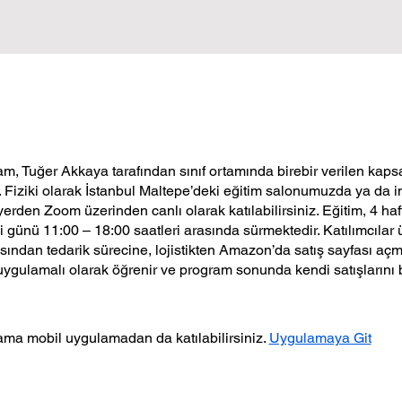
m, Tuğer Akkaya tarafından sınıf ortamında birebir verilen ka
r. Fiziki olarak İstanbul Maltepe’deki eğitim salonumuzda ya da in
yerden Zoom üzerinden canlı olarak katılabilirsiniz. Eğitim, 4 ha
 günü 11:00 – 18:00 saatleri arasında sürmektedir. Katılımcılar 
sından tedarik sürecine, lojistikten Amazon’da satış sayfası a
uygulamalı olarak öğrenir ve program sonunda kendi satışlarını b
ma mobil uygulamadan da katılabilirsiniz.
Uygulamaya Git