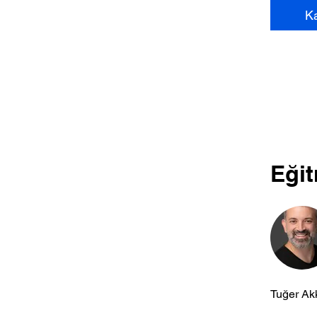
Ka
Eğit
Tuğer Ak