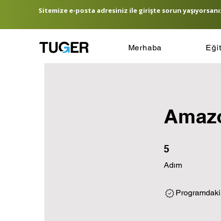
Sitemize e-posta adresiniz ile girişte sorun yaşıyorsanız
Merhaba
Eği
Amazo
5 Adım
5
Adım
Programdaki 