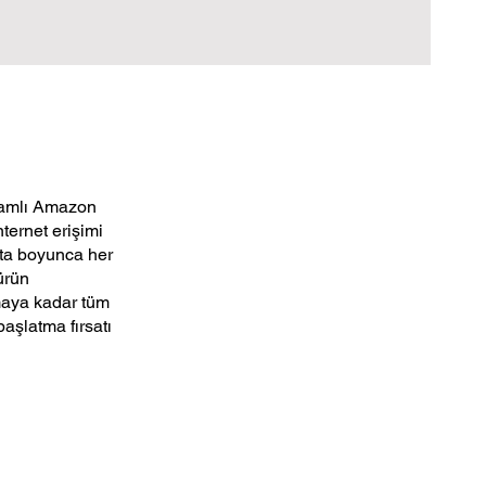
psamlı Amazon
ternet erişimi
fta boyunca her
ürün
çmaya kadar tüm
aşlatma fırsatı