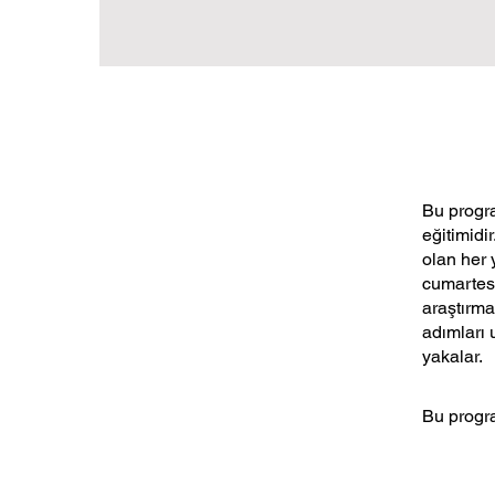
Bu progra
eğitimidi
olan her 
cumartesi
araştırma
adımları 
yakalar.
Bu progra