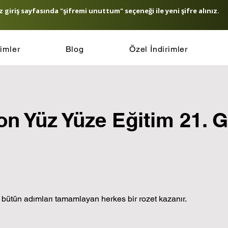
 giriş sayfasında "şifremi unuttum" seçeneği ile yeni şifre alınız.
timler
Blog
Özel İndirimler
n Yüz Yüze Eğitim 21. 
bütün adımları tamamlayan herkes bir rozet kazanır.