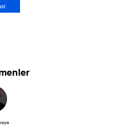
tıl
menler
kaya