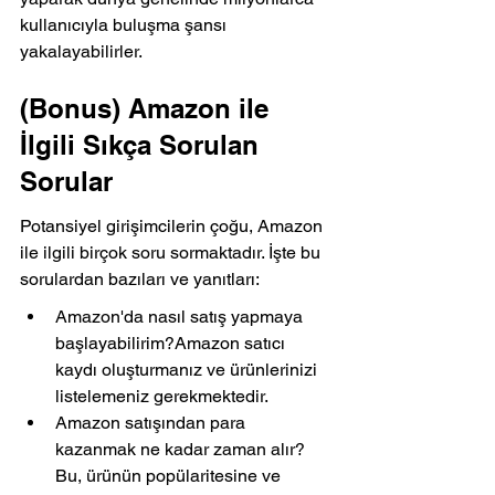
kullanıcıyla buluşma şansı 
yakalayabilirler.
(Bonus) Amazon ile 
İlgili Sıkça Sorulan 
Sorular
Potansiyel girişimcilerin çoğu, Amazon 
ile ilgili birçok soru sormaktadır. İşte bu 
sorulardan bazıları ve yanıtları:
Amazon'da nasıl satış yapmaya 
başlayabilirim?Amazon satıcı 
kaydı oluşturmanız ve ürünlerinizi 
listelemeniz gerekmektedir.
Amazon satışından para 
kazanmak ne kadar zaman alır?
Bu, ürünün popülaritesine ve 