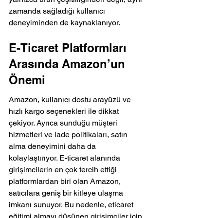
zamanda sağladığı kullanıcı 
deneyiminden de kaynaklanıyor.
E-Ticaret Platformları 
Arasında Amazon’un 
Önemi
Amazon, kullanıcı dostu arayüzü ve 
hızlı kargo seçenekleri ile dikkat 
çekiyor. Ayrıca sunduğu müşteri 
hizmetleri ve iade politikaları, satın 
alma deneyimini daha da 
kolaylaştırıyor. E-ticaret alanında 
girişimcilerin en çok tercih ettiği 
platformlardan biri olan Amazon, 
satıcılara geniş bir kitleye ulaşma 
imkanı sunuyor. Bu nedenle, eticaret 
eğitimi almayı düşünen girişimciler için 