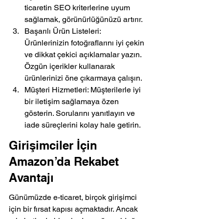
ticaretin SEO kriterlerine uyum 
sağlamak, görünürlüğünüzü artırır.
Başarılı Ürün Listeleri: 
Ürünlerinizin fotoğraflarını iyi çekin 
ve dikkat çekici açıklamalar yazın. 
Özgün içerikler kullanarak 
ürünlerinizi öne çıkarmaya çalışın.
Müşteri Hizmetleri: Müşterilerle iyi 
bir iletişim sağlamaya özen 
gösterin. Sorularını yanıtlayın ve 
iade süreçlerini kolay hale getirin.
Girişimciler İçin 
Amazon’da Rekabet 
Avantajı
Günümüzde e-ticaret, birçok girişimci 
için bir fırsat kapısı açmaktadır. Ancak 