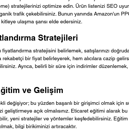
e) stratejilerinizi optimize edin. Ürün listenizi SEO uyu
ganik trafik çekebilirsiniz. Bunun yanında Amazon'un PPC
r kitleye ulaşma şansı elde edersiniz.
atlandırma Stratejileri
 fiyatlandırma stratejisini belirlemek, satışlarınızı doğruda
 rekabetçi bir fiyat belirleyerek, hem alıcılara cazip gelir
irsiniz. Ayrıca, belirli bir süre için indirimler düzenlemek, 
Eğitim ve Gelişim
li değişiyor; bu yüzden başarılı bir girişimci olmak için sü
 geliştirmeye açık olmalısınız. Eticaret eğitimi alarak bu
ilir, yeni stratejiler ve yöntemler keşfedebilirsiniz. Eğitim
lmak, bilgi birikiminizi artıracaktır.