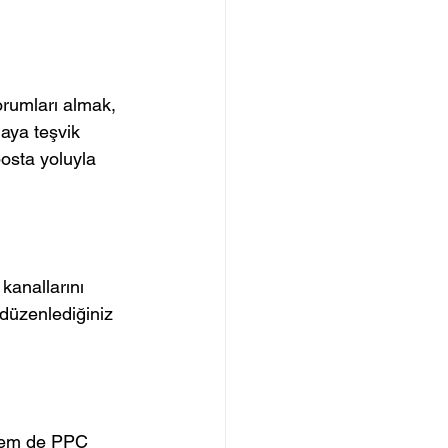
orumları almak, 
aya teşvik 
osta yoluyla 
kanallarını 
düzenlediğiniz 
hem de PPC 