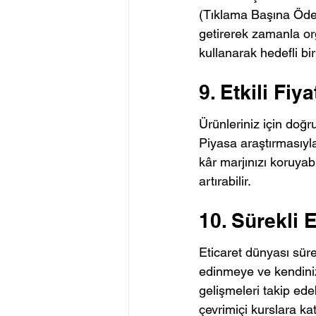
(Tıklama Başına Ödem
getirerek zamanla or
kullanarak hedefli bi
9. Etkili Fiy
Ürünleriniz için doğru
Piyasa araştırmasıyla
kâr marjınızı koruyabil
artırabilir.
10. Sürekli 
Eticaret dünyası sürek
edinmeye ve kendinizi
gelişmeleri takip edeb
çevrimiçi kurslara katı