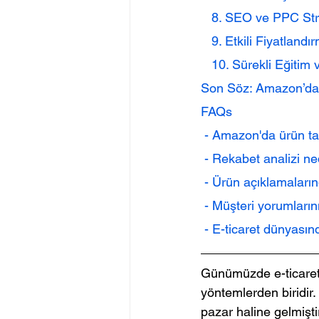
   8. SEO ve PPC Stra
   9. Etkili Fiyatlandı
   10. Sürekli Eğitim
Son Söz: Amazon’da
FAQs
 - Amazon'da ürün ta
 - Rekabet analizi n
 - Ürün açıklamaları
 - Müşteri yorumları
 - E-ticaret dünyasın
Günümüzde e-ticaret, 
yöntemlerden biridir. 
pazar haline gelmiştir