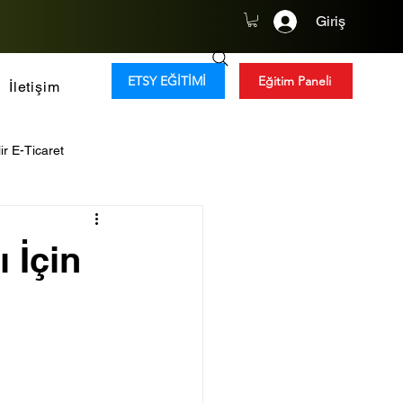
Giriş
ETSY EĞİTİMİ
Eğitim Paneli
İletişim
ir E-Ticaret
y Zeka
Tüketim Trendleri
 İçin
Global Girişimcilik