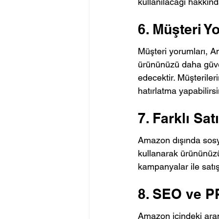
kullanılacağı hakkında 
6. Müşteri Y
Müşteri yorumları, Am
ürününüzü daha güveni
edecektir. Müşteriler
hatırlatma yapabilirsi
7. Farklı Sat
Amazon dışında sosyal
kullanarak ürününüzü
kampanyalar ile satışla
8. SEO ve PP
Amazon içindeki ara