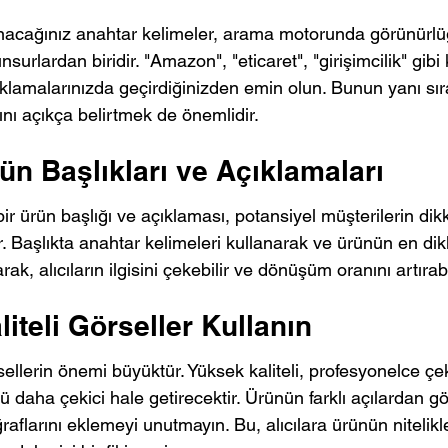
anacağınız anahtar kelimeler, arama motorunda görünürl
surlardan biridir. "Amazon", "eticaret", "girişimcilik" gibi
ıklamalarınızda geçirdiğinizden emin olun. Bunun yanı sır
rını açıkça belirtmek de önemlidir.
rün Başlıkları ve Açıklamaları
 bir ürün başlığı ve açıklaması, potansiyel müşterilerin di
. Başlıkta anahtar kelimeleri kullanarak ve ürünün en dikk
rak, alıcıların ilgisini çekebilir ve dönüşüm oranını artırabi
liteli Görseller Kullanın
ellerin önemi büyüktür. Yüksek kaliteli, profesyonelce çek
daha çekici hale getirecektir. Ürünün farklı açılardan gö
aflarını eklemeyi unutmayın. Bu, alıcılara ürünün nitelikle