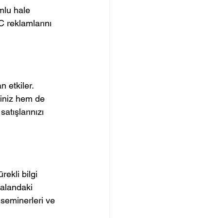
mlu hale 
 reklamlarını 
n etkiler. 
siniz hem de 
satışlarınızı 
rekli bilgi 
 alandaki 
 seminerleri ve 