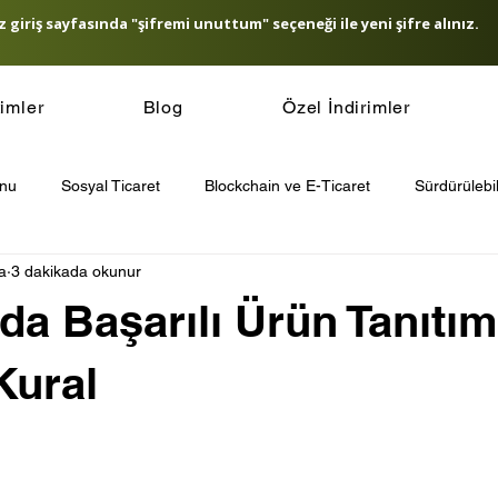
 giriş sayfasında "şifremi unuttum" seçeneği ile yeni şifre alınız.
timler
Blog
Özel İndirimler
onu
Sosyal Ticaret
Blockchain ve E-Ticaret
Sürdürülebil
a
3 dakikada okunur
icaret Güvenliği
E-Ticaret SEO Stratejileri
E-Ticaret ve Yapa
a Başarılı Ürün Tanıtımı
t Ödeme Sistemleri
Müşteri Sadakati Stratejileri
Other
Kural
’de E-Ticaret