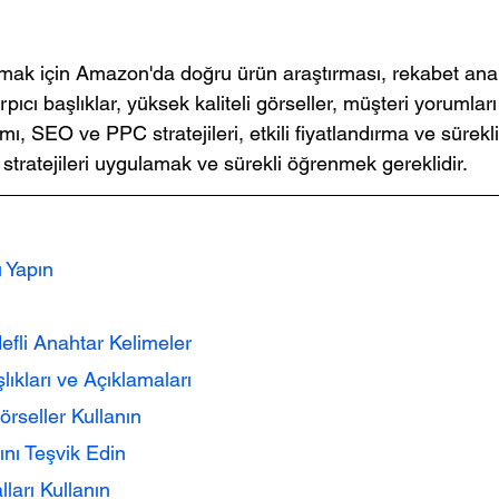
olmak için Amazon'da doğru ürün araştırması, rekabet analiz
pıcı başlıklar, yüksek kaliteli görseller, müşteri yorumları t
ımı, SEO ve PPC stratejileri, etkili fiyatlandırma ve sürekli
n stratejileri uygulamak ve sürekli öğrenmek gereklidir.
ı Yapın
defli Anahtar Kelimeler
şlıkları ve Açıklamaları
 Görseller Kullanın
rını Teşvik Edin
alları Kullanın