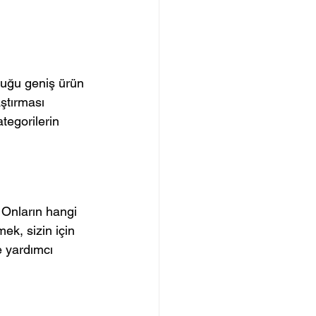
duğu geniş ürün 
ştırması 
tegorilerin 
 Onların hangi 
mek, sizin için 
te yardımcı 