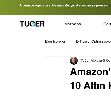
Sitemize e-posta adresiniz ile girişte sorun yaşıyorsanız
Merhaba
Eği
Blog İçerikleri
E-Ticaret Optimizasy
Tuğer Akkaya
5 Oc
E-Ticaret Lojistik Yönetimi
E-T
Amazon'd
Hedef Kitle Belirleme
E-Ticare
10 Altın 
Amazon Satış Rehberi
Türkiye