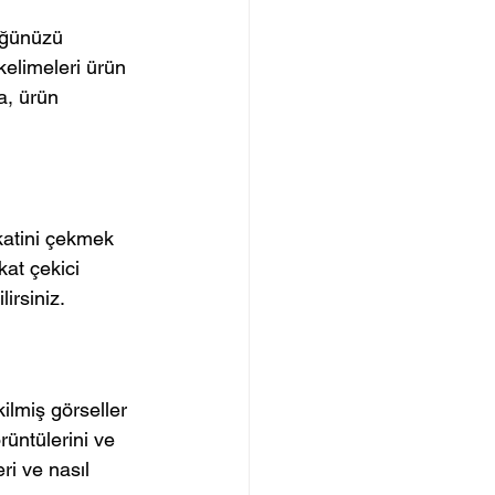
üğünüzü 
 kelimeleri ürün 
a, ürün 
kkatini çekmek 
at çekici 
lirsiniz.
ilmiş görseller 
rüntülerini ve 
ri ve nasıl 