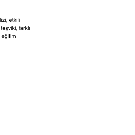
i, etkili 
eşviki, farklı 
 eğitim 