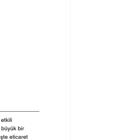
tkili 
 büyük bir 
şte eticaret 