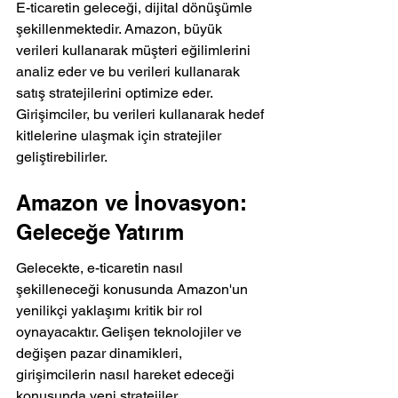
E-ticaretin geleceği, dijital dönüşümle 
şekillenmektedir. Amazon, büyük 
verileri kullanarak müşteri eğilimlerini 
analiz eder ve bu verileri kullanarak 
satış stratejilerini optimize eder. 
Girişimciler, bu verileri kullanarak hedef 
kitlelerine ulaşmak için stratejiler 
geliştirebilirler.
Amazon ve İnovasyon: 
Geleceğe Yatırım
Gelecekte, e-ticaretin nasıl 
şekilleneceği konusunda Amazon'un 
yenilikçi yaklaşımı kritik bir rol 
oynayacaktır. Gelişen teknolojiler ve 
değişen pazar dinamikleri, 
girişimcilerin nasıl hareket edeceği 
konusunda yeni stratejiler 