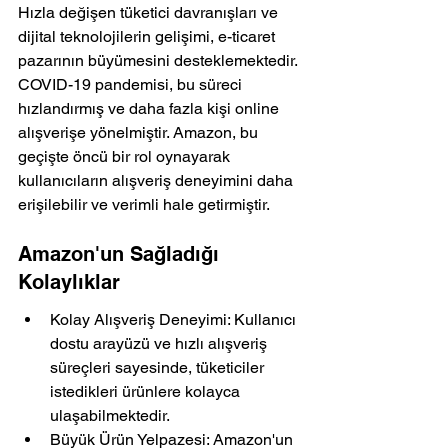
Hızla değişen tüketici davranışları ve 
dijital teknolojilerin gelişimi, e-ticaret 
pazarının büyümesini desteklemektedir. 
COVID-19 pandemisi, bu süreci 
hızlandırmış ve daha fazla kişi online 
alışverişe yönelmiştir. Amazon, bu 
geçişte öncü bir rol oynayarak 
kullanıcıların alışveriş deneyimini daha 
erişilebilir ve verimli hale getirmiştir.
Amazon'un Sağladığı 
Kolaylıklar
Kolay Alışveriş Deneyimi: Kullanıcı 
dostu arayüzü ve hızlı alışveriş 
süreçleri sayesinde, tüketiciler 
istedikleri ürünlere kolayca 
ulaşabilmektedir.
Büyük Ürün Yelpazesi: Amazon'un 