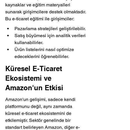
kaynaklar ve eğitim materyalleri 
sunarak girişimcilere destek olmaktadır. 
Bu e-ticaret eğitimi ile girişimciler:
Pazarlama stratejileri geliştirilebilir.
Satış büyümesi için analitik verileri 
kullanabilirler.
Ürün listelerini nasıl optimize 
edeceklerini öğrenebilirler.
Küresel E-Ticaret 
Ekosistemi ve 
Amazon'un Etkisi
Amazon'un gelişimi, sadece kendi 
platformunu değil, aynı zamanda 
küresel e-ticaret ekosistemini de 
etkilemiştir. Sektör genelinde bir 
standart belirleyen Amazon, diğer e-