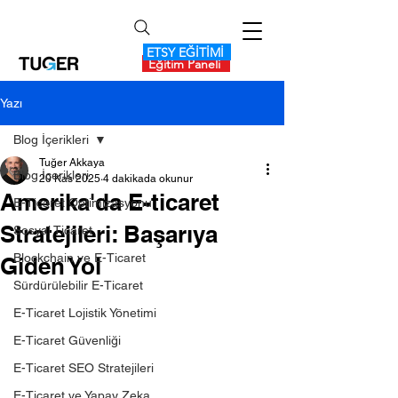
ETSY EĞİTİMİ
Eğitim Paneli
Yazı
Blog İçerikleri
Tuğer Akkaya
Blog İçerikleri
20 Kas 2025
4 dakikada okunur
Amerika'da E-ticaret
E-Ticaret Optimizasyonu
Stratejileri: Başarıya
Sosyal Ticaret
Blockchain ve E-Ticaret
Giden Yol
Sürdürülebilir E-Ticaret
E-Ticaret Lojistik Yönetimi
E-Ticaret Güvenliği
E-Ticaret SEO Stratejileri
E-Ticaret ve Yapay Zeka