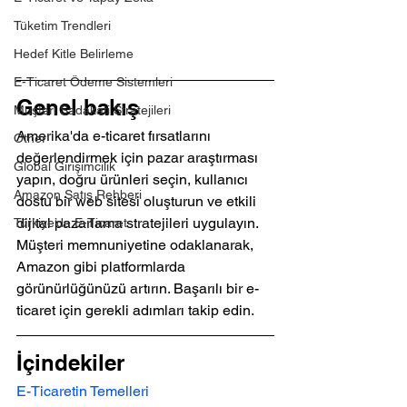
Tüketim Trendleri
Hedef Kitle Belirleme
E-Ticaret Ödeme Sistemleri
Genel bakış
Müşteri Sadakati Stratejileri
Amerika'da e-ticaret fırsatlarını 
Other
değerlendirmek için pazar araştırması 
Global Girişimcilik
yapın, doğru ürünleri seçin, kullanıcı 
Amazon Satış Rehberi
dostu bir web sitesi oluşturun ve etkili 
dijital pazarlama stratejileri uygulayın. 
Türkiye’de E-Ticaret
Müşteri memnuniyetine odaklanarak, 
Amazon gibi platformlarda 
görünürlüğünüzü artırın. Başarılı bir e-
ticaret için gerekli adımları takip edin.
İçindekiler
E-Ticaretin Temelleri