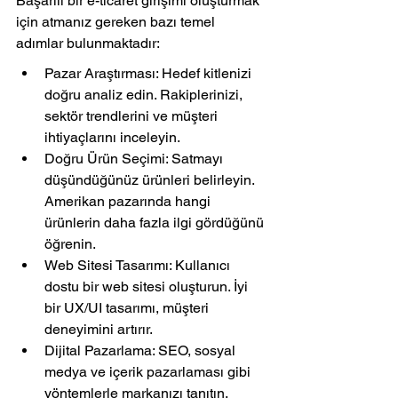
Başarılı bir e-ticaret girişimi oluşturmak 
için atmanız gereken bazı temel 
adımlar bulunmaktadır:
Pazar Araştırması: Hedef kitlenizi 
doğru analiz edin. Rakiplerinizi, 
sektör trendlerini ve müşteri 
ihtiyaçlarını inceleyin.
Doğru Ürün Seçimi: Satmayı 
düşündüğünüz ürünleri belirleyin. 
Amerikan pazarında hangi 
ürünlerin daha fazla ilgi gördüğünü 
öğrenin.
Web Sitesi Tasarımı: Kullanıcı 
dostu bir web sitesi oluşturun. İyi 
bir UX/UI tasarımı, müşteri 
deneyimini artırır.
Dijital Pazarlama: SEO, sosyal 
medya ve içerik pazarlaması gibi 
yöntemlerle markanızı tanıtın. 