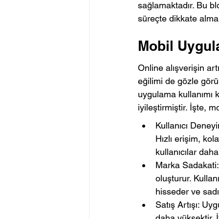
sağlamaktadır. Bu blo
süreçte dikkate alma
Mobil Uygul
Online alışverişin art
eğilimi de gözle görül
uygulama kullanımı k
iyileştirmiştir. İşte
Kullanıcı Deneyim
Hızlı erişim, kol
kullanıcılar daha 
Marka Sadakati: 
oluşturur. Kulla
hisseder ve sadık
Satış Artışı: Uyg
daha yüksektir. 