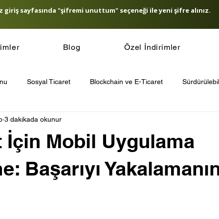
 giriş sayfasında "şifremi unuttum" seçeneği ile yeni şifre alınız.
timler
Blog
Özel İndirimler
onu
Sosyal Ticaret
Blockchain ve E-Ticaret
Sürdürülebil
b
3 dakikada okunur
icaret Güvenliği
E-Ticaret SEO Stratejileri
E-Ticaret ve Yapa
t İçin Mobil Uygulama
t Ödeme Sistemleri
Müşteri Sadakati Stratejileri
Other
me: Başarıyı Yakalamanın
’de E-Ticaret