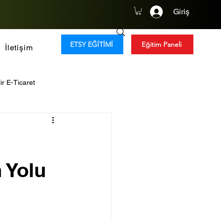
Giriş
ETSY EĞİTİMİ
Eğitim Paneli
İletişim
ir E-Ticaret
y Zeka
Tüketim Trendleri
Global Girişimcilik
 Yolu