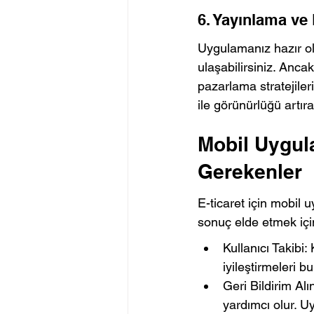
6. Yayınlama ve
Uygulamanız hazır ol
ulaşabilirsiniz. Anca
pazarlama stratejiler
ile görünürlüğü artırab
Mobil Uygula
Gerekenler
E-ticaret için mobil u
sonuç elde etmek için
Kullanıcı Takibi:
iyileştirmeleri b
Geri Bildirim Alı
yardımcı olur. U