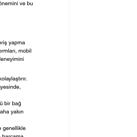
 önemini ve bu 
veriş yapma 
ormları, mobil 
deneyimini 
laylaştırır. 
sayesinde, 
ü bir bağ 
daha yakın 
 genellikle 
la harcama 