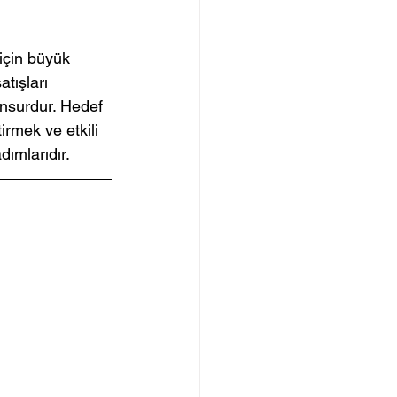
için büyük 
tışları 
unsurdur. Hedef 
irmek ve etkili 
dımlarıdır.