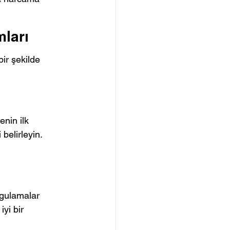
mları
bir şekilde 
nin ilk 
belirleyin. 
ygulamalar 
yi bir 