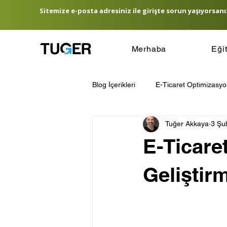
Sitemize e-posta adresiniz ile girişte sorun yaşıyorsanız
Merhaba
Eği
Blog İçerikleri
E-Ticaret Optimizasy
Tuğer Akkaya
3 Şu
E-Ticaret Lojistik Yönetimi
E-T
E-Ticare
Hedef Kitle Belirleme
E-Ticare
Geliştir
Amazon Satış Rehberi
Türkiye