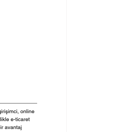
rişimci, online 
kle e-ticaret 
ir avantaj 