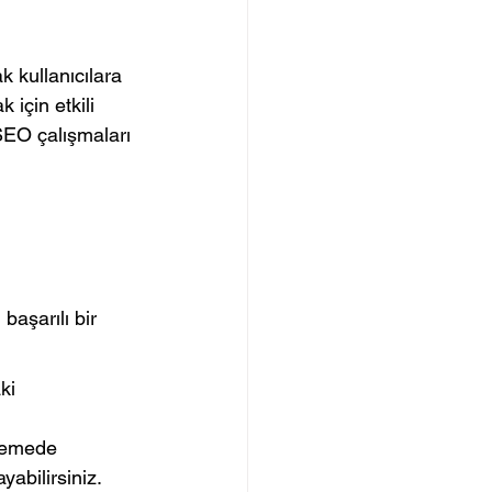
 kullanıcılara 
 için etkili 
 SEO çalışmaları 
 
başarılı bir 
ki 
rlemede 
abilirsiniz.