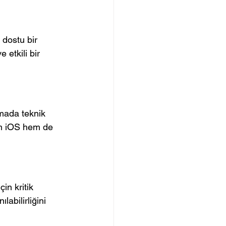
 dostu bir 
 etkili bir 
mada teknik 
em iOS hem de 
in kritik 
abilirliğini 