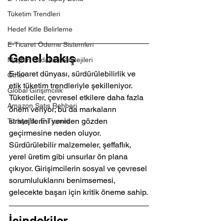
Tüketim Trendleri
Hedef Kitle Belirleme
E-Ticaret Ödeme Sistemleri
Genel bakış
Müşteri Sadakati Stratejileri
E-ticaret dünyası, sürdürülebilirlik ve 
Other
etik tüketim trendleriyle şekilleniyor. 
Global Girişimcilik
Tüketiciler, çevresel etkilere daha fazla 
Amazon Satış Rehberi
önem veriyor; bu da markaların 
stratejilerini yeniden gözden 
Türkiye’de E-Ticaret
geçirmesine neden oluyor. 
Sürdürülebilir malzemeler, şeffaflık, 
yerel üretim gibi unsurlar ön plana 
çıkıyor. Girişimcilerin sosyal ve çevresel 
sorumluluklarını benimsemesi, 
gelecekte başarı için kritik öneme sahip.
İçindekiler