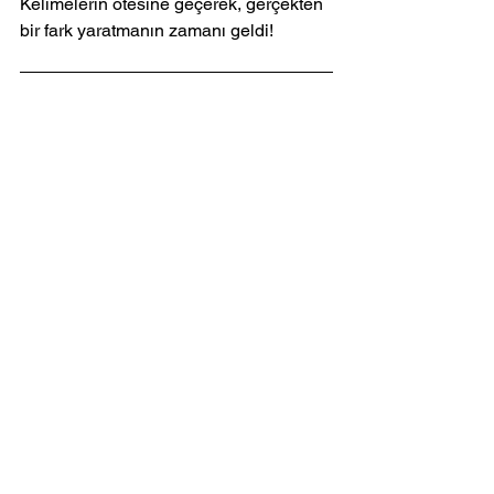
Kelimelerin ötesine geçerek, gerçekten 
bir fark yaratmanın zamanı geldi!
FAQs
E-ticaretin sürdürülebilirlik 
ile ilişkisi nedir?
E-ticaret, çevresel etkileri azaltarak ve 
sosyal adaleti sağlayarak 
sürdürülebilirliği benimsemekte önemli 
bir rol oynar.
Etik tüketim nedir ve neden 
önemlidir?
Etik tüketim, bireylerin satın alma 
kararlarını verirken sosyal ve çevresel 
etkilere duyarlılık göstererek hareket 