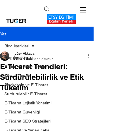
ETSY EĞİTİMİ
Eğitim Paneli
Yazı
Blog İçerikleri
Tuğer Akkaya
Blog İçerikleri
8 Oca
4 dakikada okunur
E-Ticaret Trendleri:
E-Ticaret Optimizasyonu
Sürdürülebilirlik ve Etik
Sosyal Ticaret
Blockchain ve E-Ticaret
Tüketim
Sürdürülebilir E-Ticaret
E-Ticaret Lojistik Yönetimi
E-Ticaret Güvenliği
E-Ticaret SEO Stratejileri
E-Ticaret ve Yapay Zeka