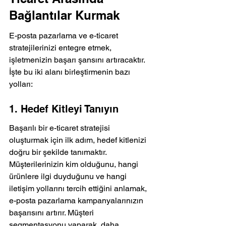
Bağlantılar Kurmak
E-posta pazarlama ve e-ticaret 
stratejilerinizi entegre etmek, 
işletmenizin başarı şansını artıracaktır. 
İşte bu iki alanı birleştirmenin bazı 
yolları:
1. Hedef Kitleyi Tanıyın
Başarılı bir e-ticaret stratejisi 
oluşturmak için ilk adım, hedef kitlenizi 
doğru bir şekilde tanımaktır. 
Müşterilerinizin kim olduğunu, hangi 
ürünlere ilgi duyduğunu ve hangi 
iletişim yollarını tercih ettiğini anlamak, 
e-posta pazarlama kampanyalarınızın 
başarısını artırır. Müşteri 
segmentasyonu yaparak, daha 