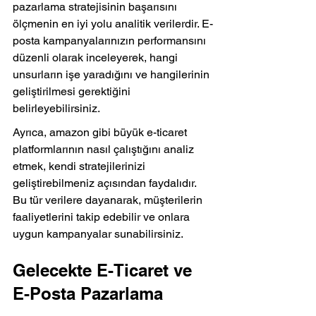
pazarlama stratejisinin başarısını 
ölçmenin en iyi yolu analitik verilerdir. E-
posta kampanyalarınızın performansını 
düzenli olarak inceleyerek, hangi 
unsurların işe yaradığını ve hangilerinin 
geliştirilmesi gerektiğini 
belirleyebilirsiniz.
Ayrıca, amazon gibi büyük e-ticaret 
platformlarının nasıl çalıştığını analiz 
etmek, kendi stratejilerinizi 
geliştirebilmeniz açısından faydalıdır. 
Bu tür verilere dayanarak, müşterilerin 
faaliyetlerini takip edebilir ve onlara 
uygun kampanyalar sunabilirsiniz.
Gelecekte E-Ticaret ve 
E-Posta Pazarlama