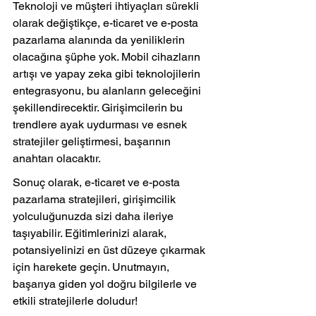
Teknoloji ve müşteri ihtiyaçları sürekli 
olarak değiştikçe, e-ticaret ve e-posta 
pazarlama alanında da yeniliklerin 
olacağına şüphe yok. Mobil cihazların 
artışı ve yapay zeka gibi teknolojilerin 
entegrasyonu, bu alanların geleceğini 
şekillendirecektir. Girişimcilerin bu 
trendlere ayak uydurması ve esnek 
stratejiler geliştirmesi, başarının 
anahtarı olacaktır.
Sonuç olarak, e-ticaret ve e-posta 
pazarlama stratejileri, girişimcilik 
yolculuğunuzda sizi daha ileriye 
taşıyabilir. Eğitimlerinizi alarak, 
potansiyelinizi en üst düzeye çıkarmak 
için harekete geçin. Unutmayın, 
başarıya giden yol doğru bilgilerle ve 
etkili stratejilerle doludur!