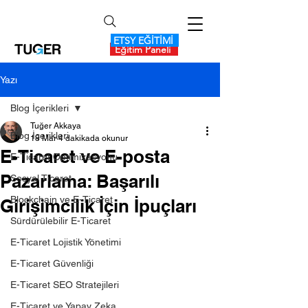
ETSY EĞİTİMİ
Eğitim Paneli
Yazı
Blog İçerikleri
Tuğer Akkaya
Blog İçerikleri
18 Mar
4 dakikada okunur
E-Ticaret ve E-posta
E-Ticaret Optimizasyonu
Pazarlama: Başarılı
Sosyal Ticaret
Blockchain ve E-Ticaret
Girişimcilik İçin İpuçları
Sürdürülebilir E-Ticaret
E-Ticaret Lojistik Yönetimi
E-Ticaret Güvenliği
E-Ticaret SEO Stratejileri
E-Ticaret ve Yapay Zeka