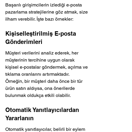
Başarılı girişimcilerin izlediği e-posta 
pazarlama stratejilerine göz atmak, size 
ilham verebilir. İşte bazı örnekler:
Kişiselleştirilmiş E-posta 
Gönderimleri
Müşteri verilerini analiz ederek, her 
müşterinin tercihine uygun olarak 
kişisel e-postalar göndermek, açılma ve 
tıklama oranlarını artırmaktadır. 
Örneğin, bir müşteri daha önce bir tür 
ürün satın aldıysa, ona önerilerde 
bulunmak oldukça etkili olabilir.
Otomatik Yanıtlayıcılardan 
Yararlanın
Otomatik yanıtlayıcılar, belirli bir eylem 