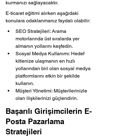
kurmanızı sağlayacaktır.
E-ticaret eğitimi alırken aşağıdaki 
konulara odaklanmanız faydalı olabilir:
SEO Stratejileri: Arama 
motorlarında üst sıralarda yer 
almanın yollarını keşfedin.
Sosyal Medya Kullanımı: Hedef 
kitlenize ulaşmanın en hızlı 
yollarından biri olan sosyal medya 
platformlarını etkin bir şekilde 
kullanın.
Müşteri Yönetimi: Müşterilerinizle 
olan ilişkilerinizi güçlendirin.
Başarılı Girişimcilerin E-
Posta Pazarlama 
Stratejileri