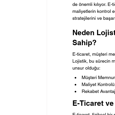
de önemli kılıyor. E-t
maliyetlerin kontrol e
stratejilerini ve başa
Neden Lojist
Sahip?
E-ticaret, müşteri mem
Lojistik, bu sürecin m
unsur olduğu:
Müşteri Memnuniye
Maliyet Kontrolü:
Rekabet Avantajı:
E-Ticaret ve
E-ticaret, fiziksel b