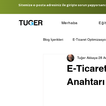
Sitemize e-posta adresiniz ile girişte sorun yaşıyorsanız
Merhaba
Eği
Blog İçerikleri
E-Ticaret Optimizasy
Tuğer Akkaya
28 A
E-Ticaret Lojistik Yönetimi
E-T
E-Ticaret
Hedef Kitle Belirleme
E-Ticare
Anahtarı
Amazon Satış Rehberi
Türkiye