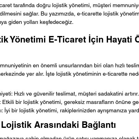
icaret tarafında doğru lojistik yönetimi, müşteri memnuniyet
dilmesini sağlar. Bu yazımızda, e-ticarette lojistik yöneti
rıya giden yolları keşfedeceğiz.
ik Yönetimi E-Ticaret İçin Hayati
nuniyetinin en önemli unsurlarından biri olan hızlı teslima
erkezinde yer alır. İşte lojistik yönetiminin e-ticarette nede
ti: Hızlı ve güvenilir teslimat, müşteri sadakatini artırır.
 Etkili bir lojistik yönetimi, gereksiz masrafların önüne ge
 İyi bir lojistik yönetimi, rakiplerinizden ayrışmanıza yard
 Lojistik Arasındaki Bağlantı
ir mağazaya sahip olmadan ürün satışı yapmanıza olanak t