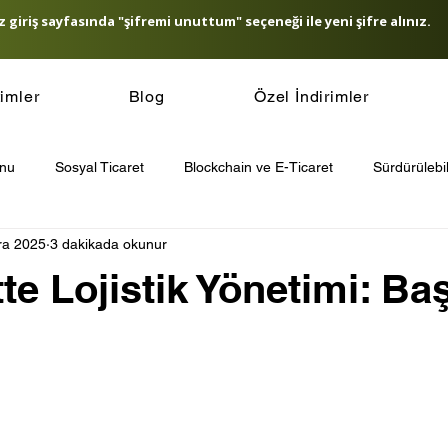
 giriş sayfasında "şifremi unuttum" seçeneği ile yeni şifre alınız.
timler
Blog
Özel İndirimler
onu
Sosyal Ticaret
Blockchain ve E-Ticaret
Sürdürülebil
ra 2025
3 dakikada okunur
icaret Güvenliği
E-Ticaret SEO Stratejileri
E-Ticaret ve Yapa
te Lojistik Yönetimi: Ba
t Ödeme Sistemleri
Müşteri Sadakati Stratejileri
Other
’de E-Ticaret