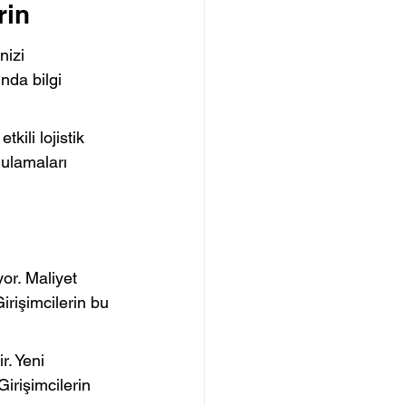
rin
nizi 
nda bilgi 
tkili lojistik 
gulamaları 
yor. Maliyet 
irişimcilerin bu 
r. Yeni 
Girişimcilerin 