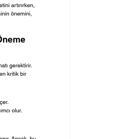
ini artırırken, 
minin önemini, 
 Öneme 
tı gerektirir. 
n kritik bir 
çer.
ımcı olur.
anır. Ancak, bu 