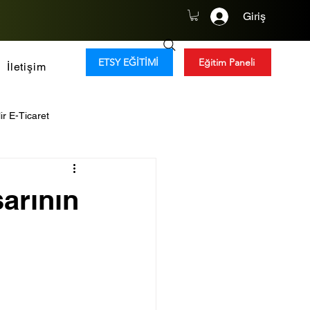
Giriş
ETSY EĞİTİMİ
Eğitim Paneli
İletişim
ir E-Ticaret
y Zeka
Tüketim Trendleri
şarının
Global Girişimcilik