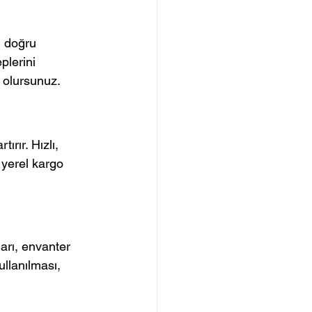
, doğru 
plerini 
 olursunuz.
ırır. Hızlı, 
 yerel kargo 
ları, envanter 
ullanılması, 