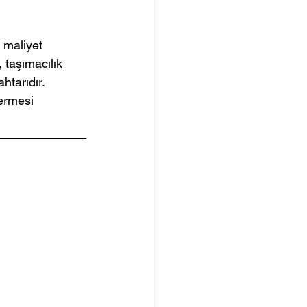
e maliyet 
 taşımacılık 
htarıdır. 
termesi 