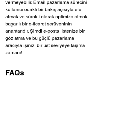
vermeyebilir. Email pazarlama sürecini 
kullanıcı odaklı bir bakış açısıyla ele 
almak ve sürekli olarak optimize etmek, 
başarılı bir e-ticaret serüveninin 
anahtarıdır. Şimdi e-posta listenize bir 
göz atma ve bu güçlü pazarlama 
aracıyla işinizi bir üst seviyeye taşıma 
zamanı!
FAQs
Email pazarlamanın e-ticaret 
üzerindeki etkisi nedir?
Email pazarlama, doğrudan müşterilere 
ulaşarak geri dönüş oranlarını artırma 
potansiyeline sahiptir ve e-ticaret ile 
entegre edildiğinde, hedef kitleye 