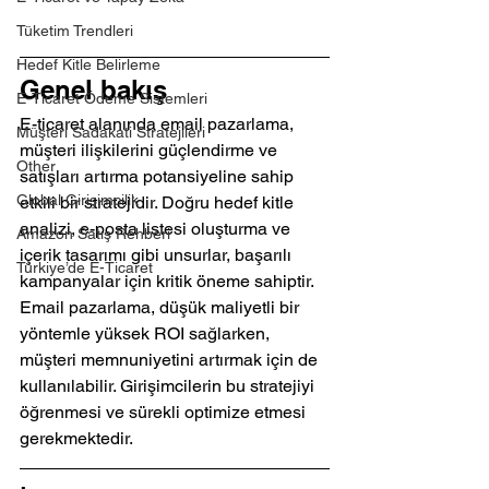
Tüketim Trendleri
Hedef Kitle Belirleme
Genel bakış
E-Ticaret Ödeme Sistemleri
E-ticaret alanında email pazarlama, 
Müşteri Sadakati Stratejileri
müşteri ilişkilerini güçlendirme ve 
Other
satışları artırma potansiyeline sahip 
Global Girişimcilik
etkili bir stratejidir. Doğru hedef kitle 
analizi, e-posta listesi oluşturma ve 
Amazon Satış Rehberi
içerik tasarımı gibi unsurlar, başarılı 
Türkiye’de E-Ticaret
kampanyalar için kritik öneme sahiptir. 
Email pazarlama, düşük maliyetli bir 
yöntemle yüksek ROI sağlarken, 
müşteri memnuniyetini artırmak için de 
kullanılabilir. Girişimcilerin bu stratejiyi 
öğrenmesi ve sürekli optimize etmesi 
gerekmektedir.