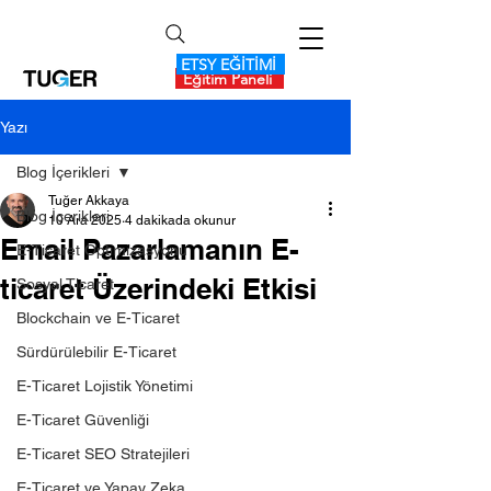
ETSY EĞİTİMİ
Eğitim Paneli
Yazı
Blog İçerikleri
Tuğer Akkaya
Blog İçerikleri
10 Ara 2025
4 dakikada okunur
Email Pazarlamanın E-
E-Ticaret Optimizasyonu
ticaret Üzerindeki Etkisi
Sosyal Ticaret
Blockchain ve E-Ticaret
Sürdürülebilir E-Ticaret
E-Ticaret Lojistik Yönetimi
E-Ticaret Güvenliği
E-Ticaret SEO Stratejileri
E-Ticaret ve Yapay Zeka