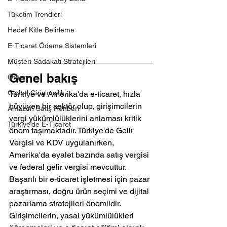
Tüketim Trendleri
Hedef Kitle Belirleme
E-Ticaret Ödeme Sistemleri
Müşteri Sadakati Stratejileri
Genel bakış
Other
Global Girişimcilik
Türkiye ve Amerika'da e-ticaret, hızla 
büyüyen bir sektör olup, girişimcilerin 
Amazon Satış Rehberi
vergi yükümlülüklerini anlaması kritik 
Türkiye’de E-Ticaret
önem taşımaktadır. Türkiye'de Gelir 
Vergisi ve KDV uygulanırken, 
Amerika'da eyalet bazında satış vergisi 
ve federal gelir vergisi mevcuttur. 
Başarılı bir e-ticaret işletmesi için pazar 
araştırması, doğru ürün seçimi ve dijital 
pazarlama stratejileri önemlidir. 
Girişimcilerin, yasal yükümlülükleri 