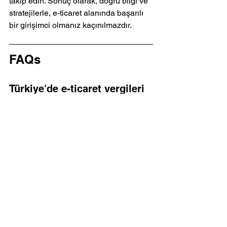
takip edin. Sonuç olarak, doğru bilgi ve 
stratejilerle, e-ticaret alanında başarılı 
bir girişimci olmanız kaçınılmazdır.
FAQs
Türkiye'de e-ticaret vergileri 
nelerdir?
Türkiye’de e-ticaret faaliyetleri Gelir 
Vergisi ve Katma Değer Vergisi (KDV) 
gibi çeşitli vergi yasaları çerçevesinde 
düzenlenmektedir.
Amerika'da e-ticaret vergileri 
nasıl uygulanır?
Amerika'da e-ticaret vergileri eyalet 
bazında değişiklik göstermekte olup, 