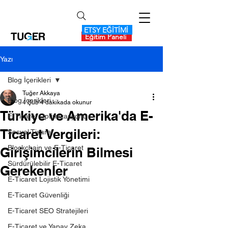
ETSY EĞİTİMİ
Eğitim Paneli
Yazı
Blog İçerikleri
Tuğer Akkaya
Blog İçerikleri
4 Şub
4 dakikada okunur
Türkiye ve Amerika'da E-
E-Ticaret Optimizasyonu
Ticaret Vergileri:
Sosyal Ticaret
Blockchain ve E-Ticaret
Girişimcilerin Bilmesi
Sürdürülebilir E-Ticaret
Gerekenler
E-Ticaret Lojistik Yönetimi
E-Ticaret Güvenliği
E-Ticaret SEO Stratejileri
E-Ticaret ve Yapay Zeka