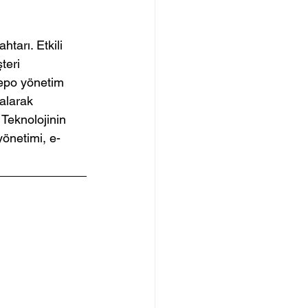
tarı. Etkili 
teri 
 depo yönetim 
alarak 
 Teknolojinin 
 yönetimi, e-