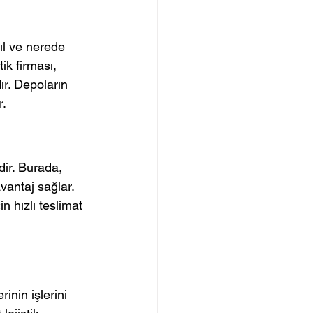
ıl ve nerede 
ik firması, 
r. Depoların 
r.
ir. Burada, 
vantaj sağlar. 
n hızlı teslimat 
inin işlerini 