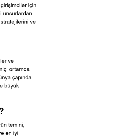
rişimciler için 
li unsurlardan 
stratejilerini ve 
ler ve 
miçi ortamda 
dünya çapında 
ne büyük 
?
rün temini, 
 en iyi 