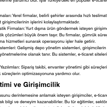
rine yardımcı olur. İşte Türkiye'deki en popüler e-ticaret 
maları: Yerel firmalar, belirli şehirler arasında hızlı teslima
 girişimcilerinin işlerini kolaylaştırmaktadır.
stik Firmaları: Yurt dışına ürün göndermek isteyen girişimci
istik çözümleri büyük önem taşır. Bu firmalar, gümrük süreç
ıma hizmetleri sunarak operasyonu işler hale getirir.
temleri: Gelişmiş depo yönetim sistemleri, girişimcilerin 
 yönetmelerine olanak tanır. Bu sistemler, e-ticaret sitele
 Yazılımları: Sipariş takibi, envanter yönetimi gibi süreçler
tik süreçlerin optimizasyonuna yardımcı olur.
timi ve Girişimcilik
onusunu derinlemesine anlamak isteyen girişimciler, e-ticare
ak bilgi ve deneyim kazanabilirler. Bu tür eğitimler, sektö