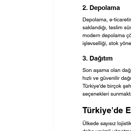
2. Depolama
Depolama, e-ticaretin
saklandığı, teslim sür
modern depolama çözü
işlevselliği, stok yön
3. Dağıtım
Son aşama olan dağıt
hızlı ve güvenilir dağ
Türkiye'de birçok şehi
seçenekleri sunmakta
Türkiye'de E
Ülkede sayısız lojisti