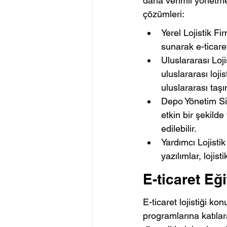
daha verimli yönetmele
çözümleri:
Yerel Lojistik Fir
sunarak e-ticaret
Uluslararası Loji
uluslararası loj
uluslararası taş
Depo Yönetim Sis
etkin bir şekilde
edilebilir.
Yardımcı Lojistik
yazılımlar, lojis
E-ticaret Eği
E-ticaret lojistiği k
programlarına katılar