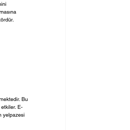
ini 
ırmasına 
tördür.
kmektedir. Bu 
tkiler. E-
n yelpazesi 