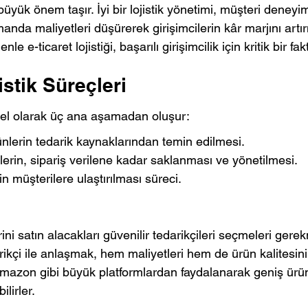
üyük önem taşır. İyi bir lojistik yönetimi, müşteri deneyim
amanda maliyetleri düşürerek girişimcilerin kâr marjını art
le e-ticaret lojistiği, başarılı girişimcilik için kritik bir fak
istik Süreçleri
temel olarak üç ana aşamadan oluşur:
nlerin tedarik kaynaklarından temin edilmesi.
rin, sipariş verilene kadar saklanması ve yönetilmesi.
n müşterilere ulaştırılması süreci.
rini satın alacakları güvenilir tedarikçileri seçmeleri gere
çi ile anlaşmak, hem maliyetleri hem de ürün kalitesini e
, Amazon gibi büyük platformlardan faydalanarak geniş ürü
ilirler.