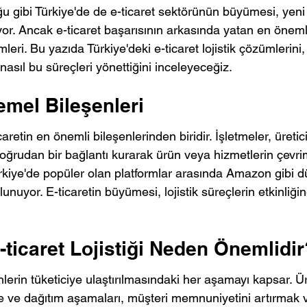
gibi Türkiye'de de e-ticaret sektörünün büyümesi, yeni gi
uyor. Ancak e-ticaret başarısının arkasında yatan en önem
zümleri. Bu yazıda Türkiye'deki e-ticaret lojistik çözümlerini, 
n nasıl bu süreçleri yönettiğini inceleyeceğiz.
Temel Bileşenleri
caretin en önemli bileşenlerinden biridir. İşletmeler, üretici
doğrudan bir bağlantı kurarak ürün veya hizmetlerin çevri
Türkiye'de popüler olan platformlar arasında Amazon gibi 
lunuyor. E-ticaretin büyümesi, lojistik süreçlerin etkinliği
-ticaret Lojistiği Neden Önemlidir
rünlerin tüketiciye ulaştırılmasındaki her aşamayı kapsar. Ü
ve dağıtım aşamaları, müşteri memnuniyetini artırmak ve