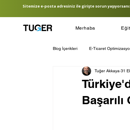
Sitemize e-posta adresiniz ile girişte sorun yaşıyorsanız
Merhaba
Eği
Blog İçerikleri
E-Ticaret Optimizasy
Tuğer Akkaya
31 E
E-Ticaret Lojistik Yönetimi
E-T
Türkiye'd
Hedef Kitle Belirleme
E-Ticare
Başarılı 
Amazon Satış Rehberi
Türkiye