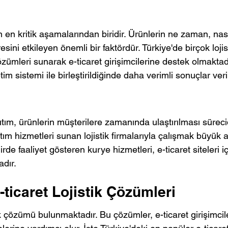
 en kritik aşamalarından biridir. Ürünlerin ne zaman, nas
esini etkileyen önemli bir faktördür. Türkiye'de birçok lojist
mleri sunarak e-ticaret girişimcilerine destek olmaktadı
etim sistemi ile birleştirildiğinde daha verimli sonuçlar veri
ım, ürünlerin müşterilere zamanında ulaştırılması sürecid
ıtım hizmetleri sunan lojistik firmalarıyla çalışmak büyük a
rde faaliyet gösteren kurye hizmetleri, e-ticaret siteleri içi
dır.
-ticaret Lojistik Çözümleri
k çözümü bulunmaktadır. Bu çözümler, e-ticaret girişimciler