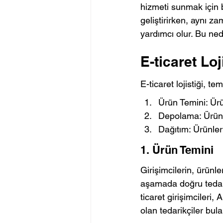
hizmeti sunmak için b
geliştirirken, aynı z
yardımcı olur. Bu neden
E-ticaret Loj
E-ticaret lojistiği, 
Ürün Temini: Ürü
Depolama: Ürünle
Dağıtım: Ürünleri
1. Ürün Temini
Girişimcilerin, ürünle
aşamada doğru tedarik
ticaret girişimcileri
olan tedarikçiler bulab