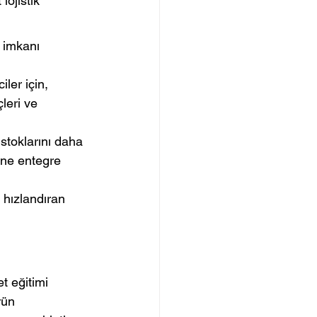
lojistik 
t imkanı 
ler için, 
leri ve 
stoklarını daha 
rine entegre 
i hızlandıran 
t eğitimi 
rün 