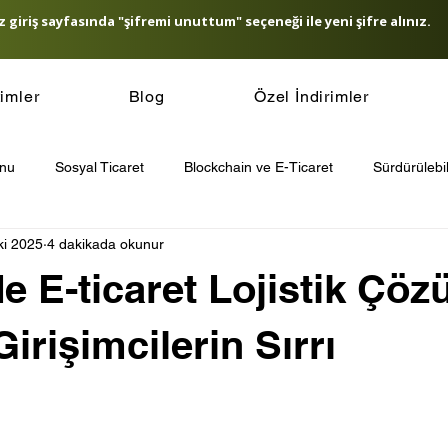
 giriş sayfasında "şifremi unuttum" seçeneği ile yeni şifre alınız.
timler
Blog
Özel İndirimler
onu
Sosyal Ticaret
Blockchain ve E-Ticaret
Sürdürülebil
ki 2025
4 dakikada okunur
icaret Güvenliği
E-Ticaret SEO Stratejileri
E-Ticaret ve Yapa
e E-ticaret Lojistik Çöz
t Ödeme Sistemleri
Müşteri Sadakati Stratejileri
Other
Girişimcilerin Sırrı
’de E-Ticaret