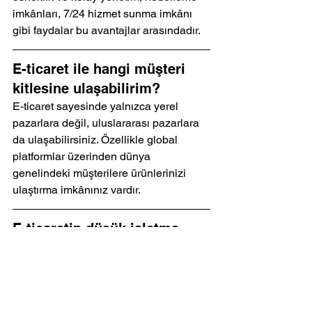
imkânları, 7/24 hizmet sunma imkânı 
gibi faydalar bu avantajlar arasındadır.
E-ticaret ile hangi müşteri 
kitlesine ulaşabilirim?
E-ticaret sayesinde yalnızca yerel 
pazarlara değil, uluslararası pazarlara 
da ulaşabilirsiniz. Özellikle global 
platformlar üzerinden dünya 
genelindeki müşterilere ürünlerinizi 
ulaştırma imkânınız vardır.
E-ticaretin düşük işletme 
maliyetleri nasıl mümkün 
olabilir?
Geleneksel mağaza açmanın getirdiği 
yüksek maliyetler e-ticaret ile önemli 