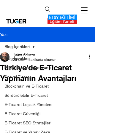
ETSY EĞİTİMİ
Eğitim Paneli
Yazı
Blog İçerikleri
Tuğer Akkaya
Blog İçerikleri
23 Oca
4 dakikada okunur
Türkiye'de E-Ticaret
E-Ticaret Optimizasyonu
Yapmanın Avantajları
Sosyal Ticaret
Blockchain ve E-Ticaret
Sürdürülebilir E-Ticaret
E-Ticaret Lojistik Yönetimi
E-Ticaret Güvenliği
E-Ticaret SEO Stratejileri
E-Ticaret ve Yapay Zeka