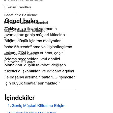
Tüketim Trendleri
Hedef Kitle Belirleme
Genel bakış
E-Ticaret Ödeme Sistemleri
Türkiye'de e-ticaret yapmanın 
Müşteri Sadakati Stratejileri
avantajları: geniş müşteri kitlesine 
Other
erişim, düşük işletme maliyetleri, 
Global Girişimcilik
esneklik, hedefleme ve kişiselleştirme 
imkanı, 7/24 hizmet sunma, çeşitli 
Amazon Satış Rehberi
ödeme seçenekleri, veri analizi 
Türkiye’de E-Ticaret
olanakları, düşük rekabet, değişen 
tüketici alışkanlıkları ve e-ticaret eğitimi 
ile başarıyı artırma fırsatları. Girişimciler 
için büyük fırsatlar sunmaktadır.
İçindekiler
   1. Geniş Müşteri Kitlesine Erişim