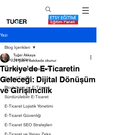
ETSY EĞİTİMİ
Eğitim Paneli
Yazı
Blog İçerikleri
Tuğer Akkaya
Blog İçerikleri
24 Şub
4 dakikada okunur
Türkiye'de E-Ticaretin
E-Ticaret Optimizasyonu
Geleceği: Dijital Dönüşüm
Sosyal Ticaret
Blockchain ve E-Ticaret
ve Girişimcilik
Sürdürülebilir E-Ticaret
E-Ticaret Lojistik Yönetimi
E-Ticaret Güvenliği
E-Ticaret SEO Stratejileri
E-Ticaret ve Yapay Zeka