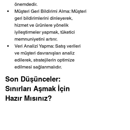
önemdedir.
Müşteri Geri Bildirimi Alma: Müşteri 
geri bildirimlerini dinleyerek, 
hizmet ve ürünlere yönelik 
iyileştirmeler yapmak, tüketici 
memnuniyetini artırır.
Veri Analizi Yapma: Satış verileri 
ve müşteri davranışları analiz 
edilerek, stratejilerin optimize 
edilmesi sağlanmalıdır.
Son Düşünceler: 
Sınırları Aşmak İçin 
Hazır Mısınız?
Türkiye’de e-ticaret sektörü, sunduğu 
fırsatlar ve değişen dinamikler ile 
gelecekte de heyecan verici bir alan 