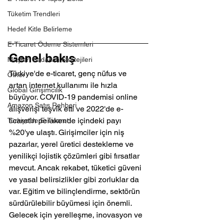
Tüketim Trendleri
Hedef Kitle Belirleme
E-Ticaret Ödeme Sistemleri
Genel bakış
Müşteri Sadakati Stratejileri
Türkiye'de e-ticaret, genç nüfus ve 
Other
artan internet kullanımı ile hızla 
Global Girişimcilik
büyüyor. COVID-19 pandemisi online 
Amazon Satış Rehberi
alışverişi teşvik etti ve 2022'de e-
ticaretin perakende içindeki payı 
Türkiye’de E-Ticaret
%20'ye ulaştı. Girişimciler için niş 
pazarlar, yerel üretici destekleme ve 
yenilikçi lojistik çözümleri gibi fırsatlar 
mevcut. Ancak rekabet, tüketici güveni 
ve yasal belirsizlikler gibi zorluklar da 
var. Eğitim ve bilinçlendirme, sektörün 
sürdürülebilir büyümesi için önemli. 
Gelecek için yerelleşme, inovasyon ve 