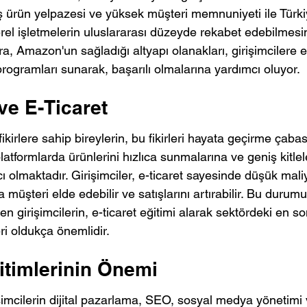
 ürün yelpazesi ve yüksek müşteri memnuniyeti ile Türki
yerel işletmelerin uluslararası düzeyde rekabet edebilmesini
ra, Amazon'un sağladığı altyapı olanakları, girişimcilere e-
programları sunarak, başarılı olmalarına yardımcı oluyor.
 ve E-Ticaret
 fikirlere sahip bireylerin, bu fikirleri hayata geçirme çabası
platformlarda ürünlerini hızlıca sunmalarına ve geniş kitlel
 olmaktadır. Girişimciler, e-ticaret sayesinde düşük maliye
a müşteri elde edebilir ve satışlarını artırabilir. Bu durumu
n girişimcilerin, e-ticaret eğitimi alarak sektördeki en so
eri oldukça önemlidir.
itimlerinin Önemi
rişimcilerin dijital pazarlama, SEO, sosyal medya yönetimi