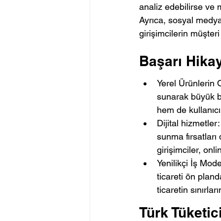
analiz edebilirse ve ma
Ayrıca, sosyal medya 
girişimcilerin müşteri
Başarı Hikay
Yerel Ürünlerin O
sunarak büyük ba
hem de kullanıcıl
Dijital hizmetler
sunma fırsatları 
girişimciler, onl
Yenilikçi İş Mod
ticareti ön pland
ticaretin sınırları
Türk Tüketic