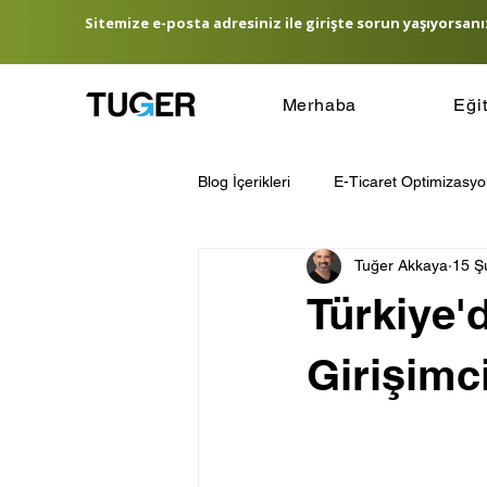
Sitemize e-posta adresiniz ile girişte sorun yaşıyorsanız
Merhaba
Eği
Blog İçerikleri
E-Ticaret Optimizasy
Tuğer Akkaya
15 Ş
E-Ticaret Lojistik Yönetimi
E-T
Türkiye'
Hedef Kitle Belirleme
E-Ticare
Girişimci
Amazon Satış Rehberi
Türkiye