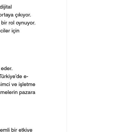
jital 
ortaya çıkıyor. 
bir rol oynuyor. 
iler için 
 eder. 
 Türkiye’de e-
şimci ve işletme 
etmelerin pazara 
emli bir etkiye 