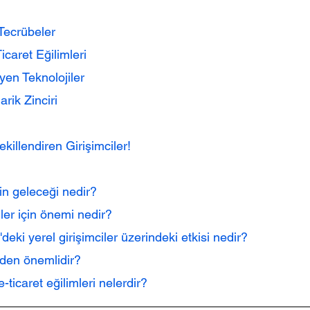
 Tecrübeler
icaret Eğilimleri
yen Teknolojiler
rik Zinciri
illendiren Girişimciler!
etin geleceği nedir?
ciler için önemi nedir?
deki yerel girişimciler üzerindeki etkisi nedir?
neden önemlidir?
 e-ticaret eğilimleri nelerdir?