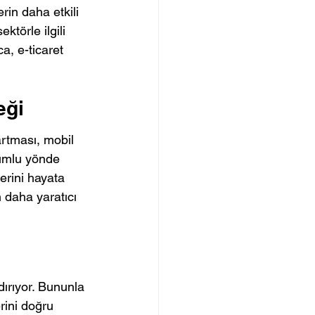
erin daha etkili 
ktörle ilgili 
a, e-ticaret 
eği
artması, mobil 
lumlu yönde 
lerini hayata 
n daha yaratıcı 
ırıyor. Bununla 
erini doğru 