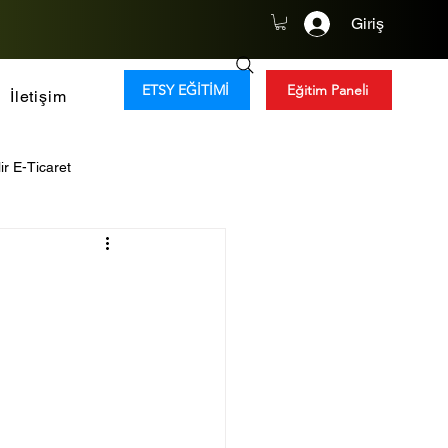
Giriş
ETSY EĞİTİMİ
Eğitim Paneli
İletişim
ir E-Ticaret
y Zeka
Tüketim Trendleri
Global Girişimcilik