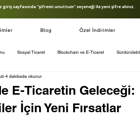
 giriş sayfasında "şifremi unuttum" seçeneği ile yeni şifre alınız.
timler
Blog
Özel İndirimler
onu
Sosyal Ticaret
Blockchain ve E-Ticaret
Sürdürülebil
ub
4 dakikada okunur
icaret Güvenliği
E-Ticaret SEO Stratejileri
E-Ticaret ve Yapa
de E-Ticaretin Geleceği:
t Ödeme Sistemleri
Müşteri Sadakati Stratejileri
Other
ler İçin Yeni Fırsatlar
’de E-Ticaret