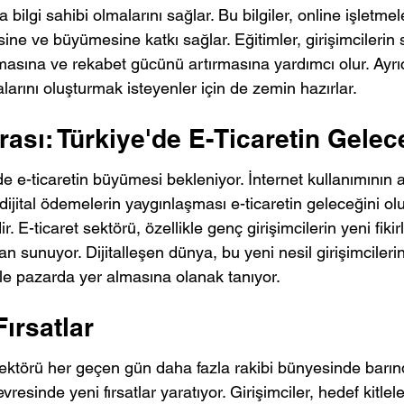
da bilgi sahibi olmalarını sağlar. Bu bilgiler, online işletmel
ine ve büyümesine katkı sağlar. Eğitimler, girişimcilerin se
masına ve rekabet gücünü artırmasına yardımcı olur. Ayrıc
arını oluşturmak isteyenler için de zemin hazırlar.
ası: Türkiye'de E-Ticaretin Gelec
de e-ticaretin büyümesi bekleniyor. İnternet kullanımının 
e dijital ödemelerin yaygınlaşması e-ticaretin geleceğini o
r. E-ticaret sektörü, özellikle genç girişimcilerin yeni fikir
lan sunuyor. Dijitalleşen dünya, bu yeni nesil girişimcileri
rle pazarda yer almasına olanak tanıyor.
ırsatlar
sektörü her geçen gün daha fazla rakibi bünyesinde barınd
evresinde yeni fırsatlar yaratıyor. Girişimciler, hedef kitlel