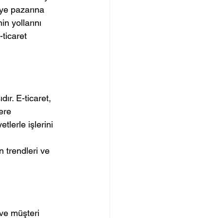
ye pazarına 
n yollarını 
ticaret 
dır. E-ticaret, 
ere 
tlerle işlerini 
 
n trendleri ve 
 ve müşteri 