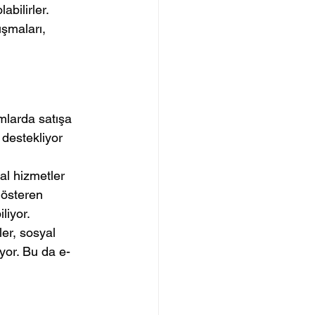
abilirler. 
ışmaları, 
rmlarda satışa 
 destekliyor 
tal hizmetler 
gösteren 
liyor.
er, sosyal 
ıyor. Bu da e-