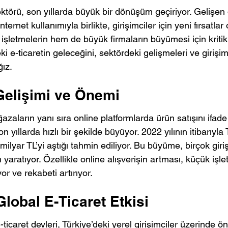
ektörü, son yıllarda büyük bir dönüşüm geçiriyor. Gelişen di
nternet kullanımıyla birlikte, girişimciler için yeni fırsatlar 
işletmelerin hem de büyük firmaların büyümesi için kritik 
i e-ticaretin geleceğini, sektördeki gelişmeleri ve girişimc
ğız.
Gelişimi ve Önemi
ğazaların yanı sıra online platformlarda ürün satışını ifade
on yıllarda hızlı bir şekilde büyüyor. 2022 yılının itibarıyla
milyar TL’yi aştığı tahmin ediliyor. Bu büyüme, birçok giri
am yaratıyor. Özellikle online alışverişin artması, küçük işl
yor ve rekabeti artırıyor.
lobal E-Ticaret Etkisi
icaret devleri, Türkiye’deki yerel girişimciler üzerinde ön