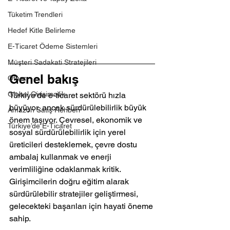
Tüketim Trendleri
Hedef Kitle Belirleme
E-Ticaret Ödeme Sistemleri
Müşteri Sadakati Stratejileri
Genel bakış
Other
Global Girişimcilik
Türkiye'de e-ticaret sektörü hızla 
büyüyor, ancak sürdürülebilirlik büyük 
Amazon Satış Rehberi
önem taşıyor. Çevresel, ekonomik ve 
Türkiye’de E-Ticaret
sosyal sürdürülebilirlik için yerel 
üreticileri desteklemek, çevre dostu 
ambalaj kullanmak ve enerji 
verimliliğine odaklanmak kritik. 
Girişimcilerin doğru eğitim alarak 
sürdürülebilir stratejiler geliştirmesi, 
gelecekteki başarıları için hayati öneme 
sahip.