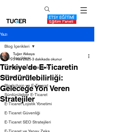
ETSY EĞİTİMİ
Eğitim Paneli
Yazı
Blog İçerikleri
Tuğer Akkaya
Blog İçerikleri
5 Kas 2025
3 dakikada okunur
Türkiye'de E-Ticaretin
E-Ticaret Optimizasyonu
Sürdürülebilirliği:
Sosyal Ticaret
Blockchain ve E-Ticaret
Geleceğe Yön Veren
Sürdürülebilir E-Ticaret
Stratejiler
E-Ticaret Lojistik Yönetimi
E-Ticaret Güvenliği
E-Ticaret SEO Stratejileri
E-Ticaret ve Yapay Zeka