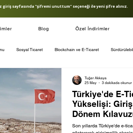
 giriş sayfasında "şifremi unuttum" seçeneği ile yeni şifre alınız.
timler
Blog
Özel İndirimler
onu
Sosyal Ticaret
Blockchain ve E-Ticaret
Sürdürülebil
icaret Güvenliği
E-Ticaret SEO Stratejileri
E-Ticaret ve Yapa
Tuğer Akkaya
25 May
3 dakikada okunur
Türkiye'de E-Ti
t Ödeme Sistemleri
Müşteri Sadakati Stratejileri
Other
Yükselişi: Giri
Dönem Kılavuz
’de E-Ticaret
Son yıllarda Türkiye'de e-tic
göstererek girişimcilik ekosis