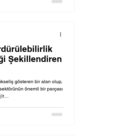
dürülebilirlik
ği Şekillendiren
ükseliş gösteren bir alan olup,
ektörünün önemli bir parçası
ijit…