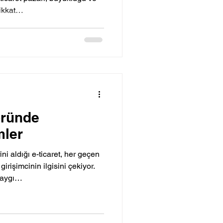
dikkat…
öründe
mler
ini aldığı e-ticaret, her geçen
irişimcinin ilgisini çekiyor.
yaygı…