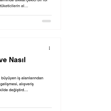
tüketicilerin al…
 ve Nasıl
ı büyüyen iş alanlarından
n gelişmesi, alışveriş
ekilde değiştird…