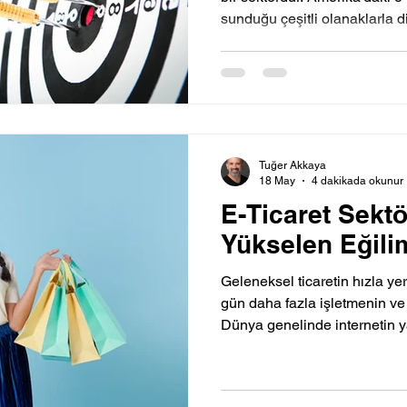
sunduğu çeşitli olanaklarla 
Tuğer Akkaya
18 May
4 dakikada okunur
E-Ticaret Sekt
Yükselen Eğili
Geleneksel ticaretin hızla yer
gün daha fazla işletmenin ve g
Dünya genelinde internetin 