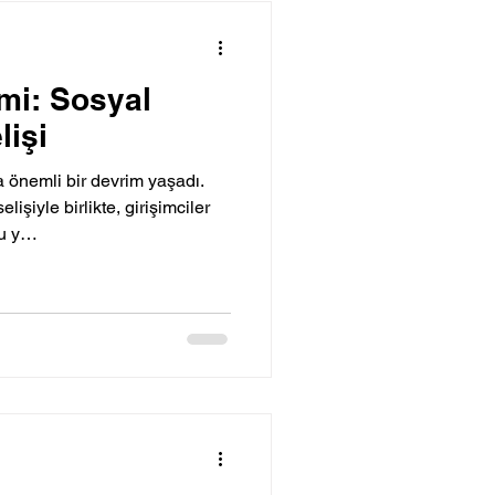
imi: Sosyal
lişi
da önemli bir devrim yaşadı.
lişiyle birlikte, girişimciler
Bu y…