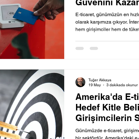
Güvenini Kaza
E-ticaret, günümüzün en hızlı
olarak karşımıza çıkıyor. İnte
hem girişimciler hem de tüke
Tuğer Akkaya
19 May
3 dakikada okunur
Amerika'da E-ti
Hedef Kitle Bel
Girişimcilerin S
Günümüzde e-ticaret, girişimc
bir sektördür. Amerika'daki e