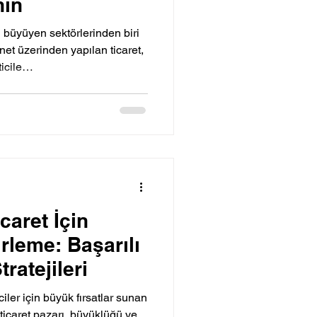
nın
 büyüyen sektörlerinden biri
rnet üzerinden yapılan ticaret,
ticile…
caret İçin
irleme: Başarılı
tratejileri
iler için büyük fırsatlar sunan
-ticaret pazarı, büyüklüğü ve