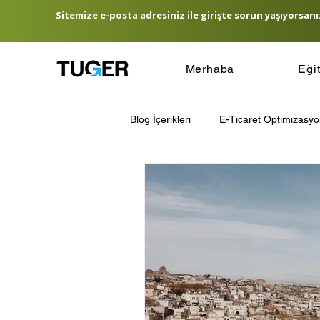
Sitemize e-posta adresiniz ile girişte sorun yaşıyorsanız
Merhaba
Eği
Blog İçerikleri
E-Ticaret Optimizasy
E-Ticaret Lojistik Yönetimi
E-T
Hedef Kitle Belirleme
E-Ticare
Amazon Satış Rehberi
Türkiye