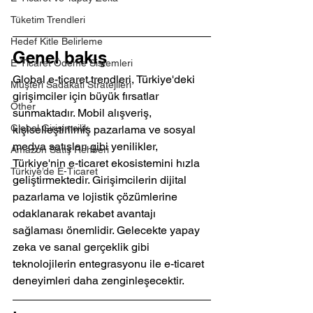
Tüketim Trendleri
Hedef Kitle Belirleme
Genel bakış
E-Ticaret Ödeme Sistemleri
Global e-ticaret trendleri, Türkiye'deki 
Müşteri Sadakati Stratejileri
girişimciler için büyük fırsatlar 
Other
sunmaktadır. Mobil alışveriş, 
Global Girişimcilik
kişiselleştirilmiş pazarlama ve sosyal 
medya satışları gibi yenilikler, 
Amazon Satış Rehberi
Türkiye'nin e-ticaret ekosistemini hızla 
Türkiye’de E-Ticaret
geliştirmektedir. Girişimcilerin dijital 
pazarlama ve lojistik çözümlerine 
odaklanarak rekabet avantajı 
sağlaması önemlidir. Gelecekte yapay 
zeka ve sanal gerçeklik gibi 
teknolojilerin entegrasyonu ile e-ticaret 
deneyimleri daha zenginleşecektir.