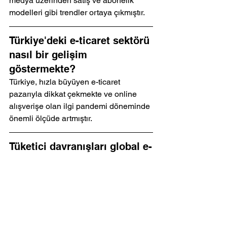
medya üzerinden satış ve abonelik 
modelleri gibi trendler ortaya çıkmıştır.
Türkiye'deki e-ticaret sektörü 
nasıl bir gelişim 
göstermekte?
Türkiye, hızla büyüyen e-ticaret 
pazarıyla dikkat çekmekte ve online 
alışverişe olan ilgi pandemi döneminde 
önemli ölçüde artmıştır.
Tüketici davranışları global e-
ticaret trendlerinden nasıl 
etkilenmektedir?
Tüketiciler artık ürünleri online olarak 
karşılaştırmakta ve en uygun fiyatları 
bulmaya çalışmakta, bu da 
girişimcilerin rekabetçi fiyatlandırma 