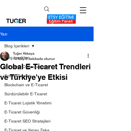
ETSY EĞİTİMİ
Eğitim Paneli
Yazı
Blog İçerikleri
Tuğer Akkaya
Blog İçerikleri
10 May
3 dakikada okunur
Global E-Ticaret Trendleri
E-Ticaret Optimizasyonu
ve Türkiye'ye Etkisi
Sosyal Ticaret
Blockchain ve E-Ticaret
Sürdürülebilir E-Ticaret
E-Ticaret Lojistik Yönetimi
E-Ticaret Güvenliği
E-Ticaret SEO Stratejileri
E-Ticaret ve Yapay Zeka