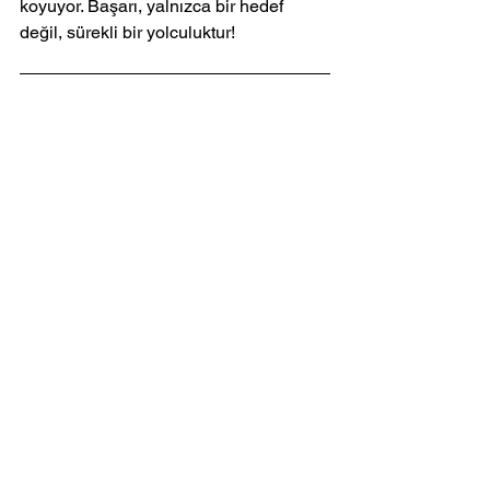
koyuyor. Başarı, yalnızca bir hedef 
değil, sürekli bir yolculuktur!
FAQs
Türkiye'deki e-ticaret sektörü 
ne kadar büyüdü?
2020 yılı itibarıyla Türkiye'nin e-ticaret 
pazarının hacminin 300 milyar TL'yi 
aştığı belirtiliyor.
Hepsiburada'nın en bilinen 
özellikleri nelerdir?
Hepsiburada, hızlı teslimat hizmeti ve 
kullanıcı dostu arayüzü ile dikkat 
çekiyor.
Trendyol hangi alanlarda 