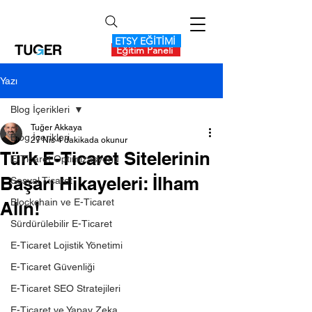
ETSY EĞİTİMİ
Eğitim Paneli
Yazı
Blog İçerikleri
Tuğer Akkaya
Blog İçerikleri
27 Nis
4 dakikada okunur
Türk E-Ticaret Sitelerinin
E-Ticaret Optimizasyonu
Başarı Hikayeleri: İlham
Sosyal Ticaret
Blockchain ve E-Ticaret
Alın!
Sürdürülebilir E-Ticaret
E-Ticaret Lojistik Yönetimi
E-Ticaret Güvenliği
E-Ticaret SEO Stratejileri
E-Ticaret ve Yapay Zeka