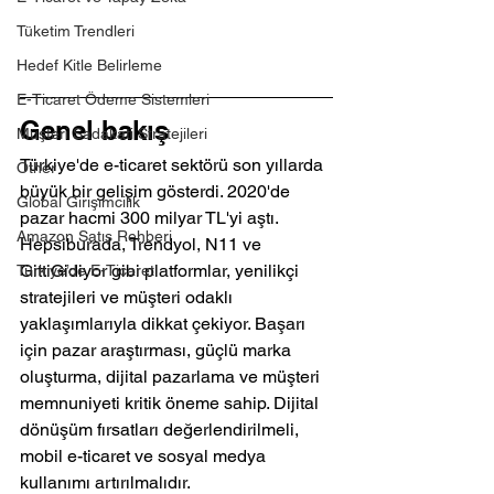
Tüketim Trendleri
Hedef Kitle Belirleme
E-Ticaret Ödeme Sistemleri
Genel bakış
Müşteri Sadakati Stratejileri
Türkiye'de e-ticaret sektörü son yıllarda 
Other
büyük bir gelişim gösterdi. 2020'de 
Global Girişimcilik
pazar hacmi 300 milyar TL'yi aştı. 
Amazon Satış Rehberi
Hepsiburada, Trendyol, N11 ve 
GittiGidiyor gibi platformlar, yenilikçi 
Türkiye’de E-Ticaret
stratejileri ve müşteri odaklı 
yaklaşımlarıyla dikkat çekiyor. Başarı 
için pazar araştırması, güçlü marka 
oluşturma, dijital pazarlama ve müşteri 
memnuniyeti kritik öneme sahip. Dijital 
dönüşüm fırsatları değerlendirilmeli, 
mobil e-ticaret ve sosyal medya 
kullanımı artırılmalıdır.