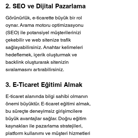
2. SEO ve Dijital Pazarlama
Görünürlük, e-ticarette büyük bir rol 
oynar. Arama motoru optimizasyonu 
(SEO) ile potansiyel müşterilerinizi 
çekebilir ve web sitenize trafik 
sağlayabilirsiniz. Anahtar kelimeleri 
hedeflemek, içerik oluşturmak ve 
backlink oluşturarak sitenizin 
sıralamasını artırabilirsiniz.
3. E-Ticaret Eğitimi Almak
E-ticaret alanında bilgi sahibi olmanın 
önemi büyüktür. E-ticaret eğitimi almak, 
bu süreçte deneyimsiz girişimcilere 
büyük avantajlar sağlar. Doğru eğitim 
kaynakları ile pazarlama stratejileri, 
platform kullanımı ve müşteri hizmetleri 