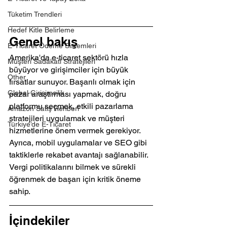
Tüketim Trendleri
Hedef Kitle Belirleme
Genel bakış
E-Ticaret Ödeme Sistemleri
Amerika'da e-ticaret sektörü hızla 
Müşteri Sadakati Stratejileri
büyüyor ve girişimciler için büyük 
Other
fırsatlar sunuyor. Başarılı olmak için 
Global Girişimcilik
pazar araştırması yapmak, doğru 
platformu seçmek, etkili pazarlama 
Amazon Satış Rehberi
stratejileri uygulamak ve müşteri 
Türkiye’de E-Ticaret
hizmetlerine önem vermek gerekiyor. 
Ayrıca, mobil uygulamalar ve SEO gibi 
taktiklerle rekabet avantajı sağlanabilir. 
Vergi politikalarını bilmek ve sürekli 
öğrenmek de başarı için kritik öneme 
sahip.
İçindekiler